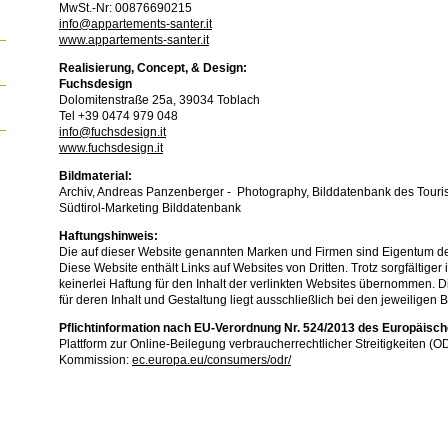
MwSt.-Nr: 00876690215
info@appartements-santer.it
www.appartements-santer.it
Realisierung, Concept, & Design:
Fuchsdesign
Dolomitenstraße 25a, 39034 Toblach
Tel +39 0474 979 048
info@fuchsdesign.it
www.fuchsdesign.it
Bildmaterial:
Archiv, Andreas Panzenberger - Photography, Bilddatenbank des Tour
Südtirol-Marketing Bilddatenbank
Haftungshinweis:
Die auf dieser Website genannten Marken und Firmen sind Eigentum der
Diese Website enthält Links auf Websites von Dritten. Trotz sorgfältiger i
keinerlei Haftung für den Inhalt der verlinkten Websites übernommen. 
für deren Inhalt und Gestaltung liegt ausschließlich bei den jeweiligen B
Pflichtinformation nach EU-Verordnung Nr. 524/2013 des Europäisc
Plattform zur Online-Beilegung verbraucherrechtlicher Streitigkeiten (
Kommission:
ec.europa.eu/consumers/odr/