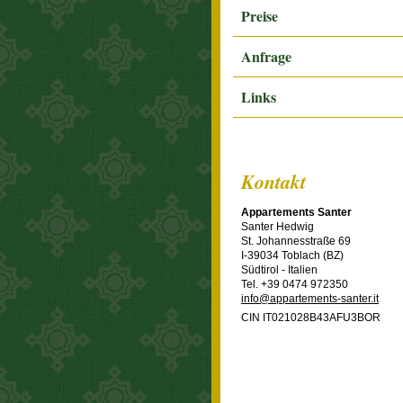
Preise
Anfrage
Links
Kontakt
Appartements Santer
Santer Hedwig
St. Johannesstraße 69
I-39034 Toblach (BZ)
Südtirol - Italien
Tel. +39 0474 972350
info@appartements-santer.it
CIN IT021028B43AFU3BOR