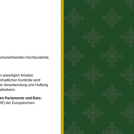
ismusverbandes Hochpustertal,
 jeweiligen Inhaber.
nhaltlicher Kontrolle wird
Die Verantwortung und Haftung
etreibern.
hen Parlaments und Rats:
ODR) der Europäischen